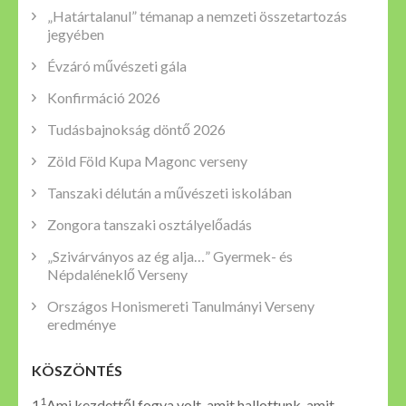
„Határtalanul” témanap a nemzeti összetartozás
jegyében
Évzáró művészeti gála
Konfirmáció 2026
Tudásbajnokság döntő 2026
Zöld Föld Kupa Magonc verseny
Tanszaki délután a művészeti iskolában
Zongora tanszaki osztályelőadás
„Szivárványos az ég alja…” Gyermek- és
Népdaléneklő Verseny
Országos Honismereti Tanulmányi Verseny
eredménye
KÖSZÖNTÉS
1
1
Ami kezdettől fogva volt, amit hallottunk, amit