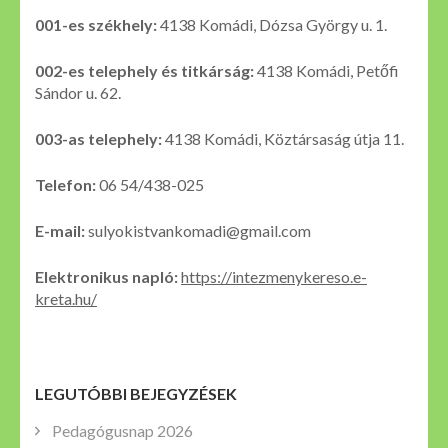
001-es székhely:
4138 Komádi, Dózsa György u. 1.
002-es telephely és titkárság:
4138 Komádi, Petőfi
Sándor u. 62.
003-as telephely:
4138 Komádi, Köztársaság útja 11.
Telefon:
06 54/438-025
E-mail:
sulyokistvankomadi@gmail.com
Elektronikus napló:
https://intezmenykereso.e-
kreta.hu/
LEGUTÓBBI BEJEGYZÉSEK
Pedagógusnap 2026