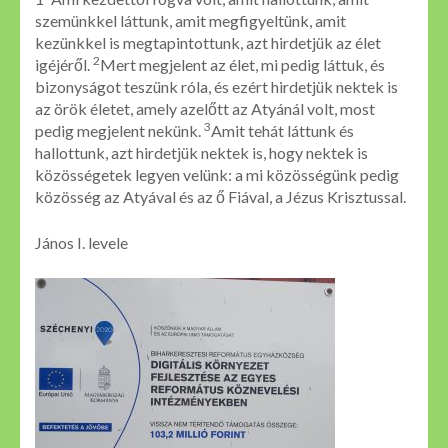
szemünkkel láttunk, amit megfigyeltünk, amit
kezünkkel is megtapintottunk, azt hirdetjük az élet
2
igéjéről.
Mert megjelent az élet, mi pedig láttuk, és
bizonyságot teszünk róla, és ezért hirdetjük nektek is
az örök életet, amely azelőtt az Atyánál volt, most
3
pedig megjelent nekünk.
Amit tehát láttunk és
hallottunk, azt hirdetjük nektek is, hogy nektek is
közösségetek legyen velünk: a mi közösségünk pedig
közösség az Atyával és az ő Fiával, a Jézus Krisztussal.
János I. levele