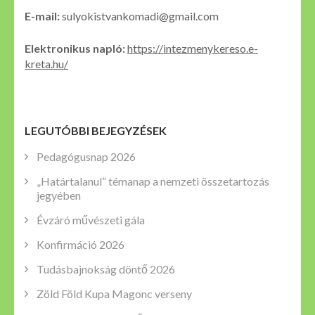
E-mail:
sulyokistvankomadi@gmail.com
Elektronikus napló:
https://intezmenykereso.e-
kreta.hu/
LEGUTÓBBI BEJEGYZÉSEK
Pedagógusnap 2026
„Határtalanul” témanap a nemzeti összetartozás
jegyében
Évzáró művészeti gála
Konfirmáció 2026
Tudásbajnokság döntő 2026
Zöld Föld Kupa Magonc verseny