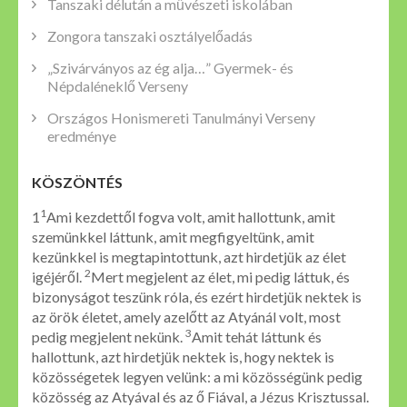
Tanszaki délután a művészeti iskolában
Zongora tanszaki osztályelőadás
„Szivárványos az ég alja…” Gyermek- és
Népdaléneklő Verseny
Országos Honismereti Tanulmányi Verseny
eredménye
KÖSZÖNTÉS
1
1
Ami kezdettől fogva volt, amit hallottunk, amit
szemünkkel láttunk, amit megfigyeltünk, amit
kezünkkel is megtapintottunk, azt hirdetjük az élet
2
igéjéről.
Mert megjelent az élet, mi pedig láttuk, és
bizonyságot teszünk róla, és ezért hirdetjük nektek is
az örök életet, amely azelőtt az Atyánál volt, most
3
pedig megjelent nekünk.
Amit tehát láttunk és
hallottunk, azt hirdetjük nektek is, hogy nektek is
közösségetek legyen velünk: a mi közösségünk pedig
közösség az Atyával és az ő Fiával, a Jézus Krisztussal.