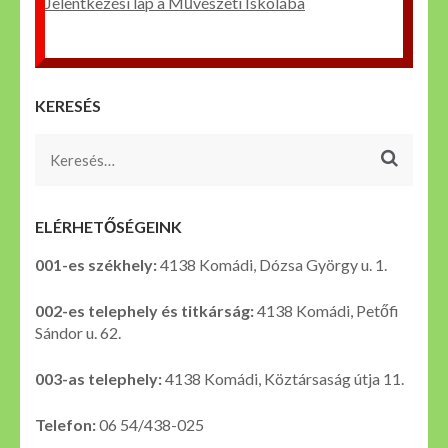
Jelentkezési lap a Művészeti Iskolába
KERESÉS
Keresés:
ELÉRHETŐSÉGEINK
001-es székhely:
4138 Komádi, Dózsa György u. 1.
002-es telephely és titkárság:
4138 Komádi, Petőfi
Sándor u. 62.
003-as telephely:
4138 Komádi, Köztársaság útja 11.
Telefon:
06 54/438-025