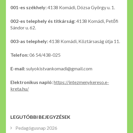
001-es székhely:
4138 Komádi, Dózsa György u. 1.
002-es telephely és titkárság:
4138 Komádi, Petőfi
Sándor u. 62.
003-as telephely:
4138 Komádi, Köztársaság útja 11.
Telefon:
06 54/438-025
E-mail:
sulyokistvankomadi@gmail.com
Elektronikus napló:
https://intezmenykereso.e-
kreta.hu/
LEGUTÓBBI BEJEGYZÉSEK
Pedagógusnap 2026