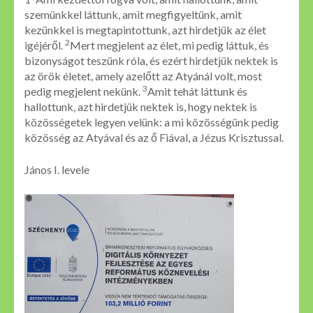
szemünkkel láttunk, amit megfigyeltünk, amit
kezünkkel is megtapintottunk, azt hirdetjük az élet
2
igéjéről.
Mert megjelent az élet, mi pedig láttuk, és
bizonyságot teszünk róla, és ezért hirdetjük nektek is
az örök életet, amely azelőtt az Atyánál volt, most
3
pedig megjelent nekünk.
Amit tehát láttunk és
hallottunk, azt hirdetjük nektek is, hogy nektek is
közösségetek legyen velünk: a mi közösségünk pedig
közösség az Atyával és az ő Fiával, a Jézus Krisztussal.
János I. levele