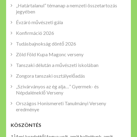
„Határtalanul” témanap a nemzeti összetartozás
jegyében
Évzáró művészeti gála
Konfirmáció 2026
Tudásbajnokság döntő 2026
Zöld Föld Kupa Magonc verseny
Tanszaki délután a művészeti iskolában
Zongora tanszaki osztályelőadás
„Szivárványos az ég alja…” Gyermek- és
Népdaléneklő Verseny
Országos Honismereti Tanulmányi Verseny
eredménye
KÖSZÖNTÉS
1
1
Ami kezdettől fogva volt, amit hallottunk, amit