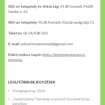
002-es telephely és titkárság:
4138 Komádi, Petőfi
Sándor u. 62.
003-as telephely:
4138 Komádi, Köztársaság útja 11.
Telefon:
06 54/438-025
E-mail:
sulyokistvankomadi@gmail.com
Elektronikus napló:
https://intezmenykereso.e-
kreta.hu/
LEGUTÓBBI BEJEGYZÉSEK
Pedagógusnap 2026
„Határtalanul” témanap a nemzeti összetartozás
jegyében