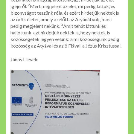
2
igéjéről.
Mert megjelent az élet, mi pedig láttuk, és
bizonyságot teszünk róla, és ezért hirdetjük nektek is
az örök életet, amely azelőtt az Atyánál volt, most
3
pedig megjelent nekünk.
Amit tehát láttunk és
hallottunk, azt hirdetjük nektek is, hogy nektek is
közösségetek legyen velünk: a mi közösségünk pedig
közösség az Atyával és az ő Fiával, a Jézus Krisztussal.
János I. levele