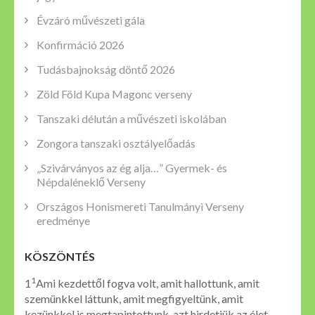
Évzáró művészeti gála
Konfirmáció 2026
Tudásbajnokság döntő 2026
Zöld Föld Kupa Magonc verseny
Tanszaki délután a művészeti iskolában
Zongora tanszaki osztályelőadás
„Szivárványos az ég alja…” Gyermek- és
Népdaléneklő Verseny
Országos Honismereti Tanulmányi Verseny
eredménye
KÖSZÖNTÉS
1
1
Ami kezdettől fogva volt, amit hallottunk, amit
szemünkkel láttunk, amit megfigyeltünk, amit
kezünkkel is megtapintottunk, azt hirdetjük az élet