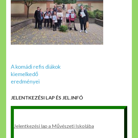
Bejegyzés
A komádi refis diákok
navigáció
kiemelkedő
eredményei
JELENTKEZÉSI LAP ÉS JEL.INFÓ
Jelentkezési lap a Művészeti Iskolába