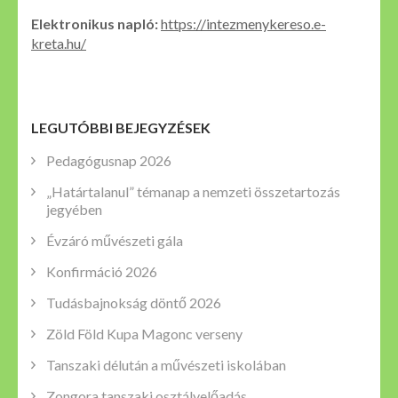
Elektronikus napló:
https://intezmenykereso.e-
kreta.hu/
LEGUTÓBBI BEJEGYZÉSEK
Pedagógusnap 2026
„Határtalanul” témanap a nemzeti összetartozás
jegyében
Évzáró művészeti gála
Konfirmáció 2026
Tudásbajnokság döntő 2026
Zöld Föld Kupa Magonc verseny
Tanszaki délután a művészeti iskolában
Zongora tanszaki osztályelőadás