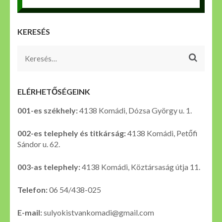
KERESÉS
Keresés:
ELÉRHETŐSÉGEINK
001-es székhely:
4138 Komádi, Dózsa György u. 1.
002-es telephely és titkárság:
4138 Komádi, Petőfi
Sándor u. 62.
003-as telephely:
4138 Komádi, Köztársaság útja 11.
Telefon:
06 54/438-025
E-mail:
sulyokistvankomadi@gmail.com