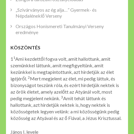
„Szivárványos az ég alja…” Gyermek- és
Népdaléneklő Verseny
Országos Honismereti Tanulmányi Verseny
eredménye
KÖSZÖNTÉS
1
1
Ami kezdettől fogva volt, amit hallottunk, amit
szemünkkel láttunk, amit megfigyeltünk, amit
kezünkkel is megtapintottunk, azt hirdetjük az élet
2
igéjéről.
Mert megjelent az élet, mi pedig láttuk, és
bizonyságot teszünk róla, és ezért hirdetjük nektek is
az örök életet, amely azelőtt az Atyánál volt, most
3
pedig megjelent nekünk.
Amit tehát láttunk és
hallottunk, azt hirdetjük nektek is, hogy nektek is
közösségetek legyen velünk: a mi közösségünk pedig
közösség az Atyával és az ő Fiával, a Jézus Krisztussal.
János I. levele