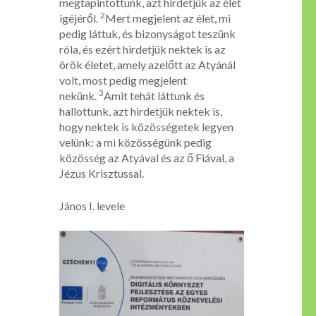
megtapintottunk, azt hirdetjük az élet
2
igéjéről.
Mert megjelent az élet, mi
pedig láttuk, és bizonyságot teszünk
róla, és ezért hirdetjük nektek is az
örök életet, amely azelőtt az Atyánál
volt, most pedig megjelent
3
nekünk.
Amit tehát láttunk és
hallottunk, azt hirdetjük nektek is,
hogy nektek is közösségetek legyen
velünk: a mi közösségünk pedig
közösség az Atyával és az ő Fiával, a
Jézus Krisztussal.
János I. levele