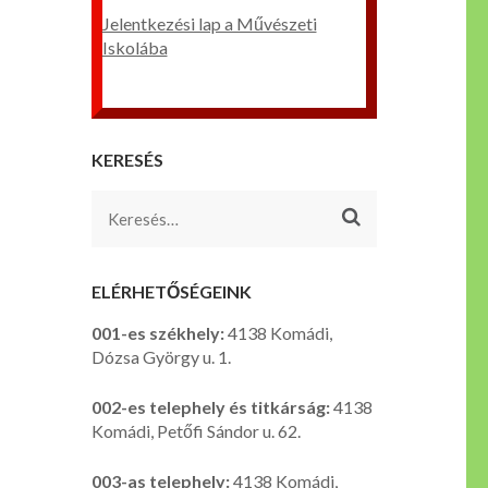
Jelentkezési lap a Művészeti
Iskolába
KERESÉS
Keresés:
ELÉRHETŐSÉGEINK
001-es székhely:
4138 Komádi,
Dózsa György u. 1.
002-es telephely és titkárság:
4138
Komádi, Petőfi Sándor u. 62.
003-as telephely:
4138 Komádi,