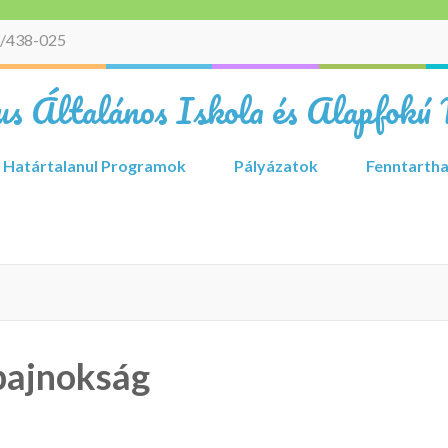
/438-025
s Általános Iskola és Alapfokú 
Határtalanul Programok
Pályázatok
Fenntartha
 bajnokság