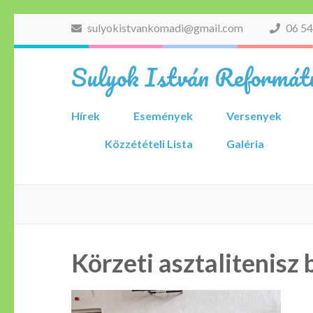
Skip
sulyokistvankomadi@gmail.com
06 54
to
content
Sulyok István Reformátu
(Press
Enter)
Hírek
Események
Versenyek
Közzétételi Lista
Galéria
Körzeti asztalitenisz