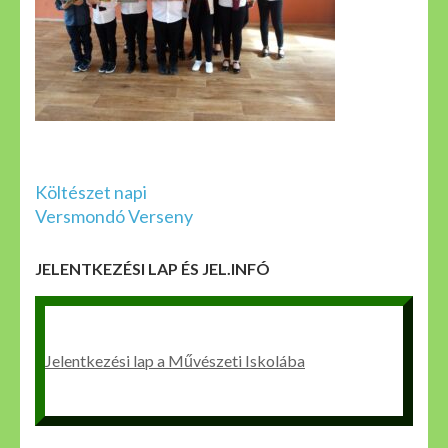
Bejegyzés
Költészet napi
navigáció
Versmondó Verseny
JELENTKEZÉSI LAP ÉS JEL.INFÓ
Jelentkezési lap a Művészeti Iskolába