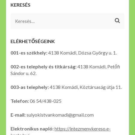
KERESÉS
Keresés:
ELÉRHETŐSÉGEINK
001-es székhely:
4138 Komádi, Dózsa György u. 1.
002-es telephely és titkárság:
4138 Komádi, Petőfi
Sándor u. 62.
003-as telephely:
4138 Komádi, Köztársaság útja 11.
Telefon:
06 54/438-025
E-mail:
sulyokistvankomadi@gmail.com
Elektronikus napló:
https://intezmenykereso.e-