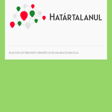
SULYOK ISTVÁN REFORMÁTUS ÁLTALÁNOS ISKOLA .