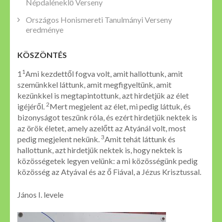
Népdaléneklő Verseny
Országos Honismereti Tanulmányi Verseny
eredménye
KÖSZÖNTÉS
1
1
Ami kezdettől fogva volt, amit hallottunk, amit
szemünkkel láttunk, amit megfigyeltünk, amit
kezünkkel is megtapintottunk, azt hirdetjük az élet
2
igéjéről.
Mert megjelent az élet, mi pedig láttuk, és
bizonyságot teszünk róla, és ezért hirdetjük nektek is
az örök életet, amely azelőtt az Atyánál volt, most
3
pedig megjelent nekünk.
Amit tehát láttunk és
hallottunk, azt hirdetjük nektek is, hogy nektek is
közösségetek legyen velünk: a mi közösségünk pedig
közösség az Atyával és az ő Fiával, a Jézus Krisztussal.
János I. levele