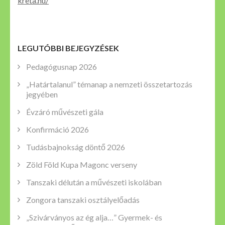
kreta.hu/
LEGUTÓBBI BEJEGYZÉSEK
Pedagógusnap 2026
„Határtalanul” témanap a nemzeti összetartozás
jegyében
Évzáró művészeti gála
Konfirmáció 2026
Tudásbajnokság döntő 2026
Zöld Föld Kupa Magonc verseny
Tanszaki délután a művészeti iskolában
Zongora tanszaki osztályelőadás
„Szivárványos az ég alja…” Gyermek- és