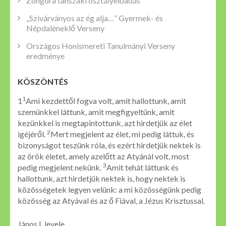
Zongora tanszaki osztályelőadás
„Szivárványos az ég alja…” Gyermek- és
Népdaléneklő Verseny
Országos Honismereti Tanulmányi Verseny
eredménye
KÖSZÖNTÉS
1
1
Ami kezdettől fogva volt, amit hallottunk, amit
szemünkkel láttunk, amit megfigyeltünk, amit
kezünkkel is megtapintottunk, azt hirdetjük az élet
2
igéjéről.
Mert megjelent az élet, mi pedig láttuk, és
bizonyságot teszünk róla, és ezért hirdetjük nektek is
az örök életet, amely azelőtt az Atyánál volt, most
3
pedig megjelent nekünk.
Amit tehát láttunk és
hallottunk, azt hirdetjük nektek is, hogy nektek is
közösségetek legyen velünk: a mi közösségünk pedig
közösség az Atyával és az ő Fiával, a Jézus Krisztussal.
János I. levele