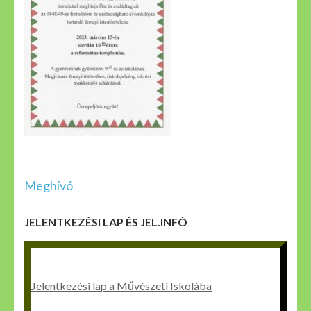
Bejegyzés
Meghívó
navigáció
JELENTKEZÉSI LAP ÉS JEL.INFÓ
Jelentkezési lap a Művészeti Iskolába