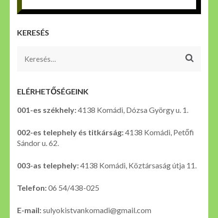
KERESÉS
Keresés:
ELÉRHETŐSÉGEINK
001-es székhely:
4138 Komádi, Dózsa György u. 1.
002-es telephely és titkárság:
4138 Komádi, Petőfi
Sándor u. 62.
003-as telephely:
4138 Komádi, Köztársaság útja 11.
Telefon:
06 54/438-025
E-mail:
sulyokistvankomadi@gmail.com