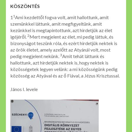
KÖSZÖNTÉS
1
1
Ami kezdettől fogva volt, amit hallottunk, amit
szemünkkel láttunk, amit megfigyeltünk, amit
kezünkkel is megtapintottunk, azt hirdetjük az élet
2
igéjéről.
Mert megjelent az élet, mi pedig láttuk, és
bizonyságot teszünk róla, és ezért hirdetjük nektek is
az örök életet, amely azelőtt az Atyánál volt, most
3
pedig megjelent nekünk.
Amit tehát láttunk és
hallottunk, azt hirdetjük nektek is, hogy nektek is
közösségetek legyen velünk: a mi közösségünk pedig
közösség az Atyával és az ő Fiával, a Jézus Krisztussal.
János I. levele