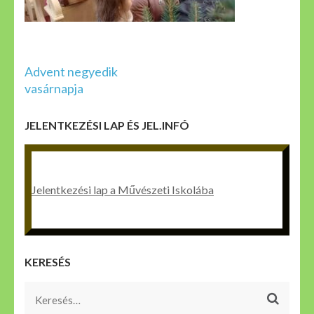
Bejegyzés
Advent negyedik
navigáció
vasárnapja
JELENTKEZÉSI LAP ÉS JEL.INFÓ
Jelentkezési lap a Művészeti Iskolába
KERESÉS
Keresés: