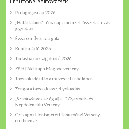
LEGUTÓBBI BEJEGYZÉSEK
Pedagógusnap 2026
„Határtalanul” témanap a nemzeti összetartozás
jegyében
Évzáró művészeti gála
Konfirmáció 2026
Tudásbajnokság döntő 2026
Zöld Föld Kupa Magonc verseny
Tanszaki délután a művészeti iskolában
Zongora tanszaki osztályelőadás
„Szivárványos az ég alja…” Gyermek- és
Népdaléneklő Verseny
Országos Honismereti Tanulmányi Verseny
eredménye