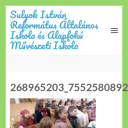
Skip
Sulyok István
to
Református Általános
content
(Press
Iskola és Alapfokú
Enter)
Művészeti Iskola
268965203_7552580892