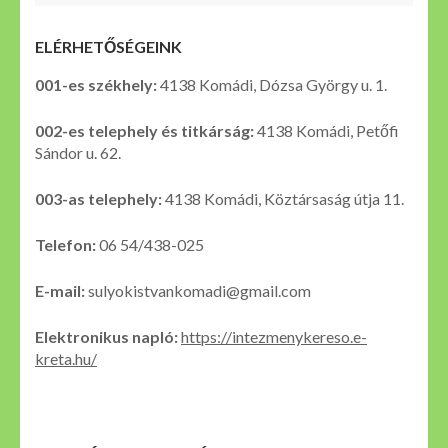
ELÉRHETŐSÉGEINK
001-es székhely:
4138 Komádi, Dózsa György u. 1.
002-es telephely és titkárság:
4138 Komádi, Petőfi
Sándor u. 62.
003-as telephely:
4138 Komádi, Köztársaság útja 11.
Telefon:
06 54/438-025
E-mail:
sulyokistvankomadi@gmail.com
Elektronikus napló:
https://intezmenykereso.e-
kreta.hu/